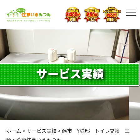
toggl
サービス実績
ホーム
>
サービス実績
>
燕市 Y様邸 トイレ交換 三
条・燕市住まいるみつみ