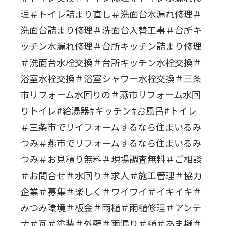
理＃トイレ詰まり直し＃洗面台水漏れ修理＃
洗面台詰まり修理＃洗面台入替工事＃台所キ
ッチン水漏れ修理＃台所キッチン詰まり修理
＃洗面台水栓交換＃台所キッチン水栓交換＃
浴室水栓交換＃浴室シャワー水栓交換＃三条
市リフォーム水回りの＃燕市リフォーム水回
りトイレ#給湯器#キッチン#お風呂#トイレ
＃三条市でリイフォームするなら住まいるみ
つみ＃燕市でリフォームするなら住まいるみ
つみ＃お見積り無料＃現場調査無料＃ご相談
＃お問合せ＃水回り＃求人＃施工管理＃協力
企業＃募集＃楽しく＃ワイワイ＃イキイキ＃
みつみ環境＃板金＃雨樋＃雨樋修理＃アンテ
ナ＃瓦＃塗装＃外壁＃雨漏り＃樋＃あま樋＃