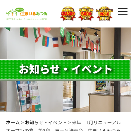
toggl
お知らせ・イベント
ホーム
>
お知らせ・イベント
>
来年 1月リニューアル
オープンの為 第3段 展示品洗面台 住まいるみつみ